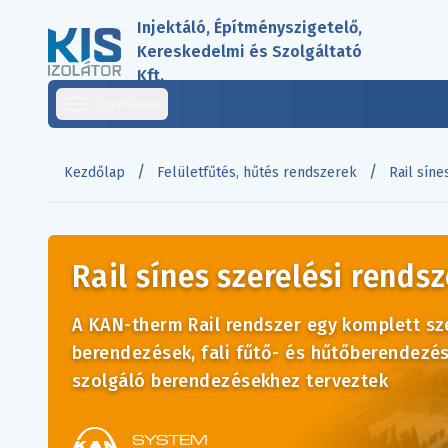
Injektáló, Építményszigetelő,
Kereskedelmi és Szolgáltató
Kft.
Termékek
/
/
Kezdőlap
Felületfűtés, hűtés rendszerek
Rail síne
Rail sínes szerelési rendsz
A KAN-therm Rail rendszer egy komplett sze
berendezések, fali fűtő- és hűtőberendezés
szolgáló berendezésekhez terveztek