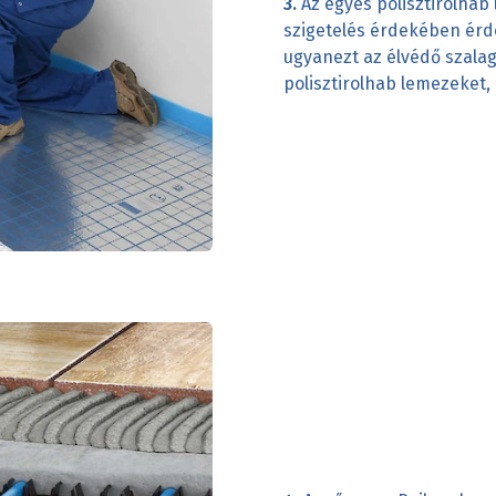
3.
Az egyes polisztirolhab 
szigetelés érdekében érd
ugyanezt az élvédő szalago
polisztirolhab lemezeket,