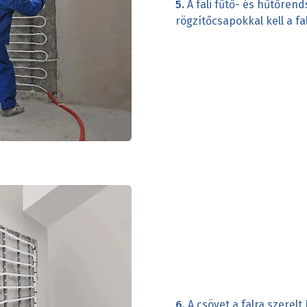
5.
A fali fűtő- és hűtőre
rögzítőcsapokkal kell a fa
6.
A csövet a falra szerelt 