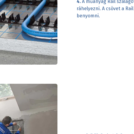
4.
A műanyag Rail szalagot 
ráhelyezni. A csövet a Rai
benyomni.