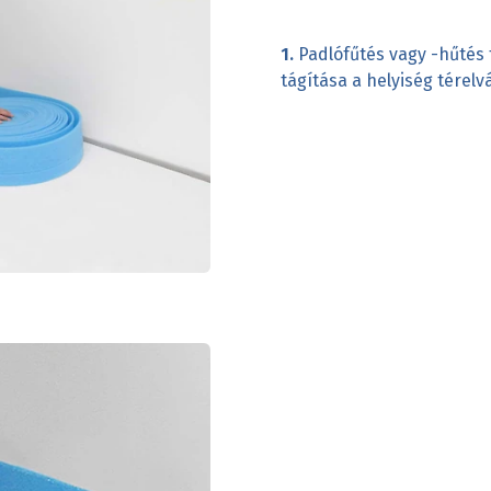
1.
Padlófűtés vagy -hűtés t
tágítása a helyiség térel