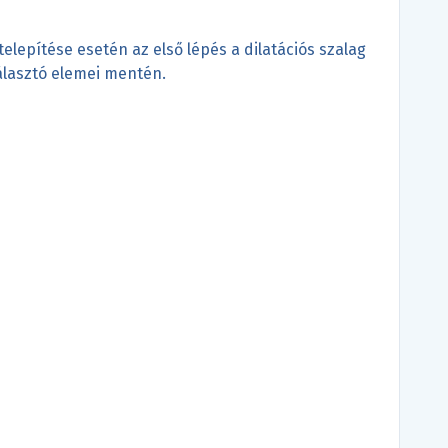
elepítése esetén az első lépés a dilatációs szalag
választó elemei mentén.