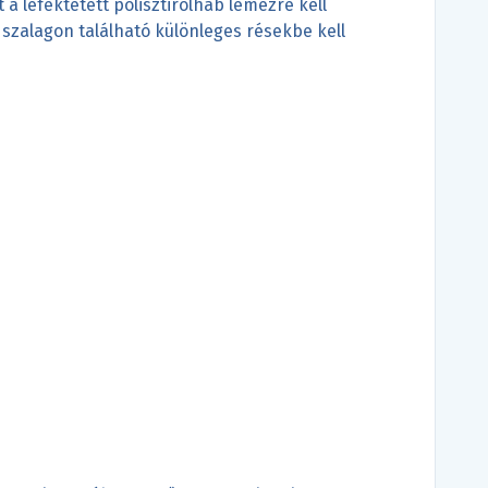
a lefektetett polisztirolhab lemezre kell
l szalagon található különleges résekbe kell