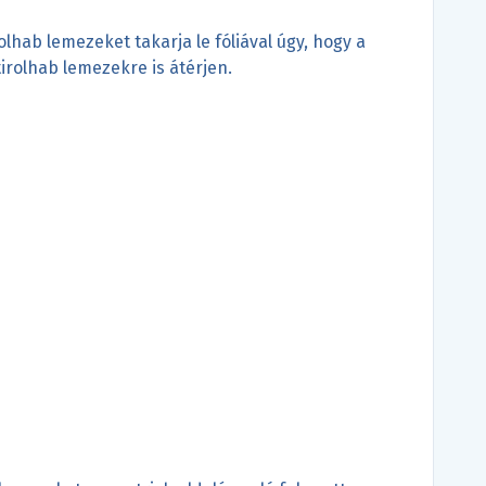
olhab lemezeket takarja le fóliával úgy, hogy a
irolhab lemezekre is átérjen.