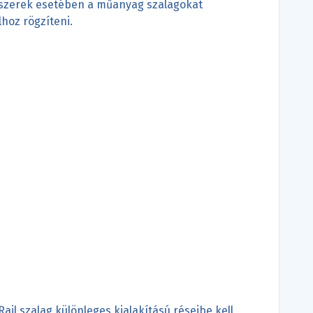
ndszerek esetében a műanyag szalagokat
lhoz rögzíteni.
Rail szalag különleges kialakítású réseibe kell