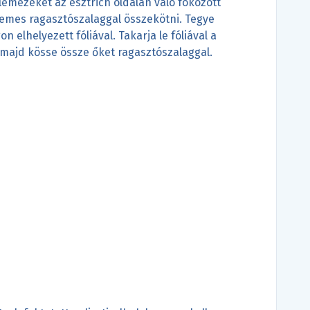
lemezeket az esztrich oldalán való fokozott
emes ragasztószalaggal összekötni. Tegye
n elhelyezett fóliával. Takarja le fóliával a
 majd kösse össze őket ragasztószalaggal.