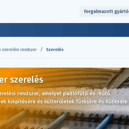
Forgalmazott gyártó
/
s szerelési rendszer
Szerelés
er szerelés
relési rendszer, amelyet padlófűtő és -hűtő
ek kiépítésére és külterületek fűtésére és hűtésére