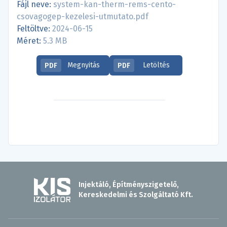
Fájl neve:
system-kan-therm-rems-cento-
csovagogep-kezelesi-utmutato.pdf
Feltöltve:
2024-06-15
Méret:
5.3 MB
Megnyitás
Letöltés
PDF
PDF
Injektáló, Építményszigetelő,
Kereskedelmi és Szolgáltató Kft.