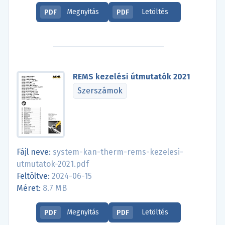
Megnyitás
Letöltés
PDF
PDF
REMS kezelési útmutatók 2021
Szerszámok
Fájl neve:
system-kan-therm-rems-kezelesi-
utmutatok-2021.pdf
Feltöltve:
2024-06-15
Méret:
8.7 MB
Megnyitás
Letöltés
PDF
PDF