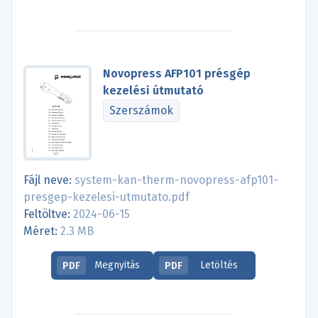
Novopress AFP101 présgép
kezelési útmutató
Szerszámok
Fájl neve:
system-kan-therm-novopress-afp101-
presgep-kezelesi-utmutato.pdf
Feltöltve:
2024-06-15
Méret:
2.3 MB
Megnyitás
Letöltés
PDF
PDF