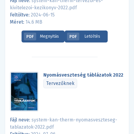
Fájl neve:
system-kan-therm-tervezoi-es-
kivitelezoi-kezikonyv-2022.pdf
Feltöltve:
2024-06-15
Méret:
14.6 MB
Megnyitás
Letöltés
PDF
PDF
Nyomásveszteség táblázatok 2022
Tervezőknek
Fájl neve:
system-kan-therm-nyomasveszteseg-
tablazatok-2022.pdf