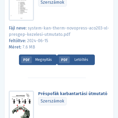
Szerszámok
Fájl neve:
system-kan-therm-novopress-aco203-xl-
presgep-kezelesi-utmutato.pdf
Feltöltve:
2024-06-15
Méret:
7.6 MB
Megnyitás
Letöltés
PDF
PDF
Préspofák karbantartási útmutató
Szerszámok