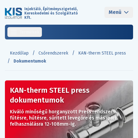
Injektáló, Építményszigetelő,
Menü
Kereskedelmi és Szolgáltató
Kft.
Termékek
/
/
Kezdőlap
Csőrendszerek
KAN-therm STEEL press
/
Dokumentumok
KAN-therm STEEL press
dokumentumok
Kiváló minőségű horganyzott Press rendszer
fűtésre, hűtésre, sűrített levegőre és más ipari
felhasználásra 12-108mm-ig.