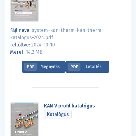
Fájl neve:
system-kan-therm-kan-therm-
katalogus-2024.pdf
Feltöltve:
2024-10-10
Méret:
14.2 MB
Megnyitás
Letöltés
PDF
PDF
KAN V profil katalógus
Katalógus