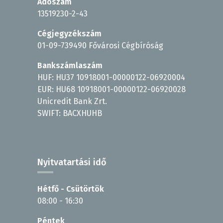
Adószám
13519230-2-43
Cégjegyzékszám
01-09-739490 Fővárosi Cégbíróság
Bankszámlaszám
HUF: HU37 10918001-00000122-06920004
EUR: HU68 10918001-00000122-06920028
Unicredit Bank Zrt.
SWIFT: BACXHUHB
Nyitvatartási idő
Hétfő - Csütörtök
08:00 - 16:30
Péntek