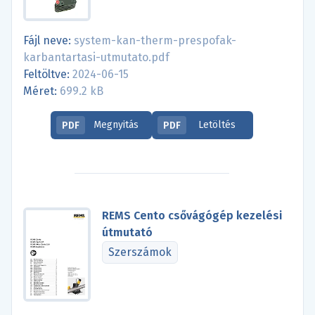
Fájl neve:
system-kan-therm-prespofak-
karbantartasi-utmutato.pdf
Feltöltve:
2024-06-15
Méret:
699.2 kB
Megnyitás
Letöltés
PDF
PDF
REMS Cento csővágógép kezelési
útmutató
Szerszámok