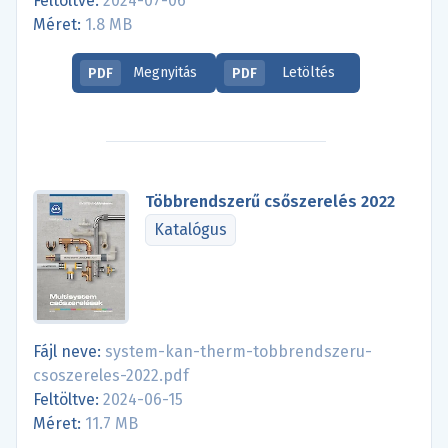
Feltöltve:
2024-07-06
Méret:
1.8 MB
Megnyitás
Letöltés
PDF
PDF
Többrendszerű csőszerelés 2022
Katalógus
Fájl neve:
system-kan-therm-tobbrendszeru-
csoszereles-2022.pdf
Feltöltve:
2024-06-15
Méret:
11.7 MB