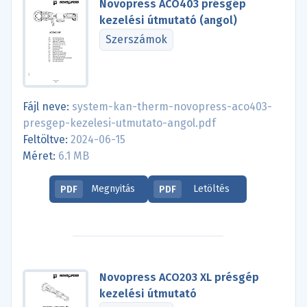
Novopress ACO403 présgép
kezelési útmutató (angol)
Szerszámok
Fájl neve:
system-kan-therm-novopress-aco403-
presgep-kezelesi-utmutato-angol.pdf
Feltöltve:
2024-06-15
Méret:
6.1 MB
Megnyitás
Letöltés
PDF
PDF
Novopress ACO203 XL présgép
kezelési útmutató