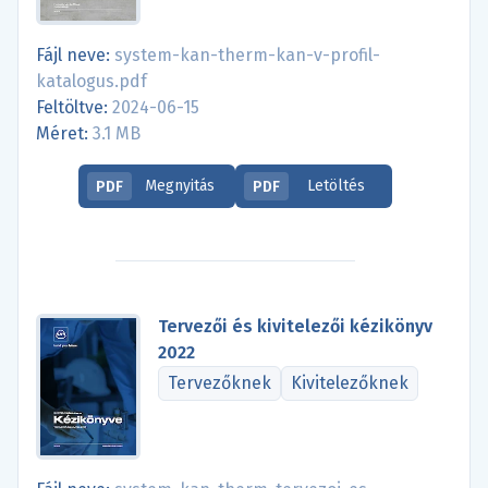
Fájl neve:
system-kan-therm-kan-v-profil-
katalogus.pdf
Feltöltve:
2024-06-15
Méret:
3.1 MB
Megnyitás
Letöltés
PDF
PDF
Tervezői és kivitelezői kézikönyv
2022
Tervezőknek
Kivitelezőknek