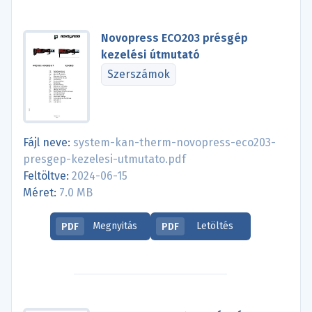
Novopress ECO203 présgép
kezelési útmutató
Szerszámok
Fájl neve:
system-kan-therm-novopress-eco203-
presgep-kezelesi-utmutato.pdf
Feltöltve:
2024-06-15
Méret:
7.0 MB
Megnyitás
Letöltés
PDF
PDF