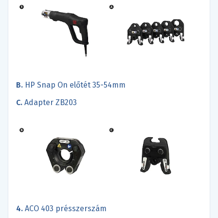
B.
HP Snap On előtét 35-54mm
C.
Adapter ZB203
4.
ACO 403 présszerszám