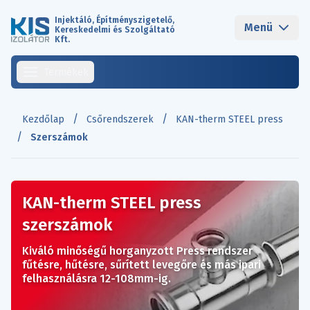
Injektáló, Építményszigetelő,
Menü
Kereskedelmi és Szolgáltató
Kft.
Termékek
/
/
Kezdőlap
Csőrendszerek
KAN-therm STEEL press
/
Szerszámok
KAN-therm STEEL press
szerszámok
Kiváló minőségű horganyzott Press rendszer
fűtésre, hűtésre, sűrített levegőre és más ipari
felhasználásra 12-108mm-ig.