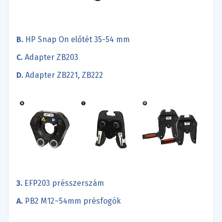
B.
HP Snap On előtét 35-54 mm
C.
Adapter ZB203
D.
Adapter ZB221, ZB222
3.
EFP203 présszerszám
A.
PB2 M12–54mm présfogók