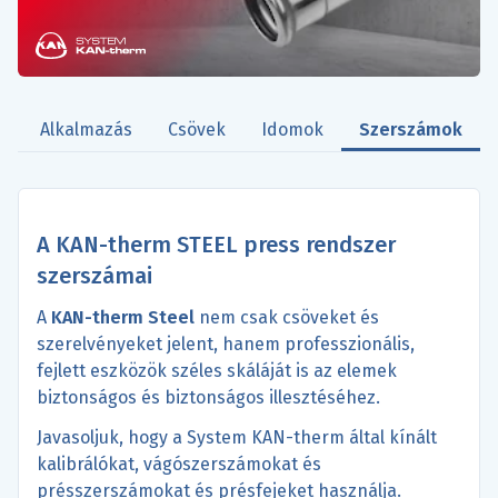
k
Alkalmazás
Csövek
Idomok
Szerszámok
A KAN-therm STEEL press rendszer
szerszámai
A
KAN-therm Steel
nem csak csöveket és
szerelvényeket jelent, hanem professzionális,
fejlett eszközök széles skáláját is az elemek
biztonságos és biztonságos illesztéséhez.
Javasoljuk, hogy a System KAN-therm által kínált
kalibrálókat, vágószerszámokat és
présszerszámokat és présfejeket használja.