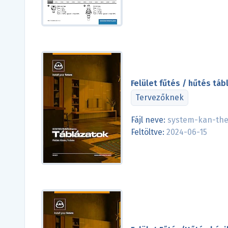
Felület fűtés / hűtés táb
Tervezőknek
Fájl neve:
system-kan-ther
Feltöltve:
2024-06-15