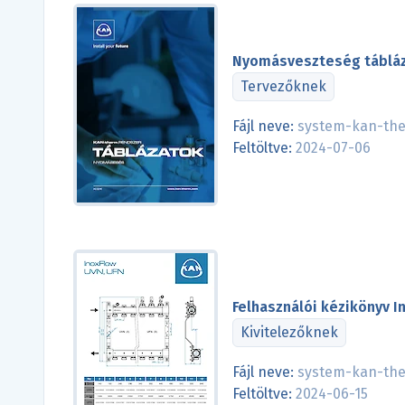
Nyomásveszteség tábláz
Tervezőknek
Fájl neve:
system-kan-the
Feltöltve:
2024-07-06
Felhasználói kézikönyv 
Kivitelezőknek
Fájl neve:
system-kan-ther
Feltöltve:
2024-06-15