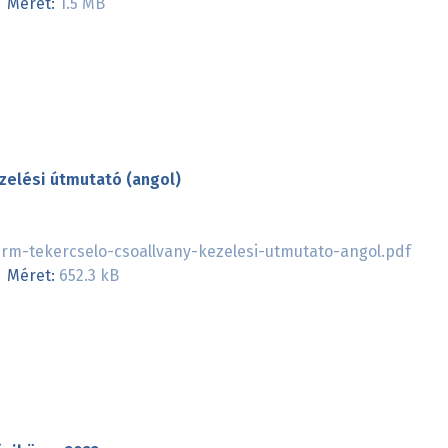
Méret:
1.5 MB
zelési útmutató (angol)
rm-tekercselo-csoallvany-kezelesi-utmutato-angol.pdf
Méret:
652.3 kB