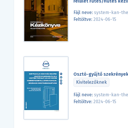
Felület Fűtés/Hűtés kéz
Fájl neve:
system-kan-the
Feltöltve:
2024-06-15
Osztó-gyűjtő szekrények
Kivitelezőknek
Fájl neve:
system-kan-the
Feltöltve:
2024-06-15