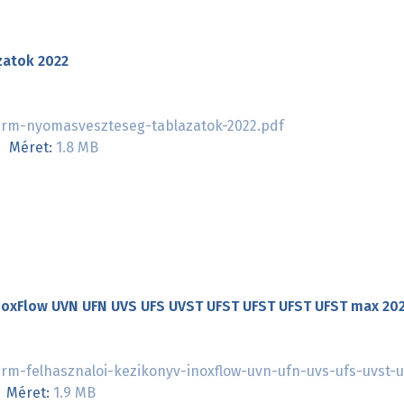
atok 2022
rm-nyomasveszteseg-tablazatok-2022.pdf
Méret:
1.8 MB
InoxFlow UVN UFN UVS UFS UVST UFST UFST UFST UFST max 20
m-felhasznaloi-kezikonyv-inoxflow-uvn-ufn-uvs-ufs-uvst-uf
Méret:
1.9 MB