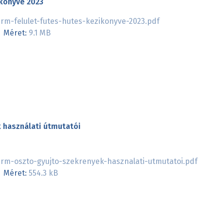
ikönyve 2023
rm-felulet-futes-hutes-kezikonyve-2023.pdf
Méret:
9.1 MB
 használati útmutatói
rm-oszto-gyujto-szekrenyek-hasznalati-utmutatoi.pdf
Méret:
554.3 kB