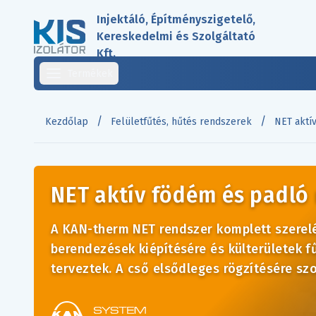
Injektáló, Építményszigetelő,
Kereskedelmi és Szolgáltató
Kft.
Termékek
/
/
Kezdőlap
Felületfűtés, hűtés rendszerek
NET aktí
NET aktív födém és padl
A KAN-therm NET rendszer komplett szerelé
berendezések kiépítésére és külterületek 
terveztek. A cső elsődleges rögzítésére sz