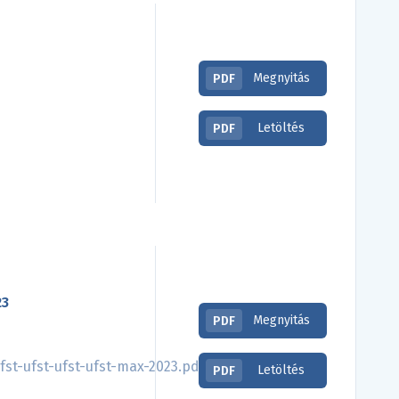
Megnyitás
PDF
Letöltés
PDF
23
Megnyitás
PDF
st-ufst-ufst-ufst-max-2023.pdf
Letöltés
PDF