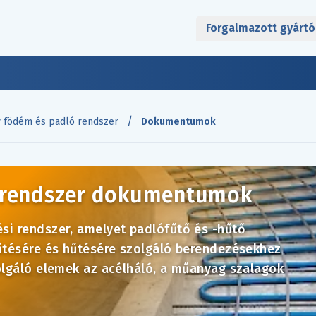
Forgalmazott gyártó
/
v födém és padló rendszer
Dokumentumok
ó rendszer dokumentumok
si rendszer, amelyet padlófűtő és -hűtő
fűtésére és hűtésére szolgáló berendezésekhez
olgáló elemek az acélháló, a műanyag szalagok